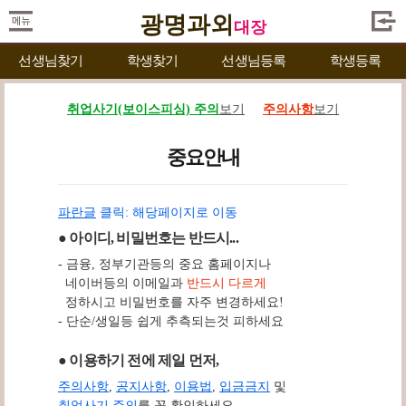
광명과외
대장
선생님찾기
학생찾기
선생님등록
학생등록
취업사기(보이스피싱) 주의
보기
주의사항
보기
중요안내
파란글
클릭: 해당페이지로 이동
● 아이디, 비밀번호는 반드시...
- 금융, 정부기관등의 중요 홈페이지나
네이버등의 이메일과
반드시 다르게
정하시고 비밀번호를 자주 변경하세요!
- 단순/생일등 쉽게 추측되는것 피하세요
● 이용하기 전에 제일 먼저,
주의사항
,
공지사항
,
이용법
,
입금금지
및
취업사기 주의
를 꼭 확인하세요